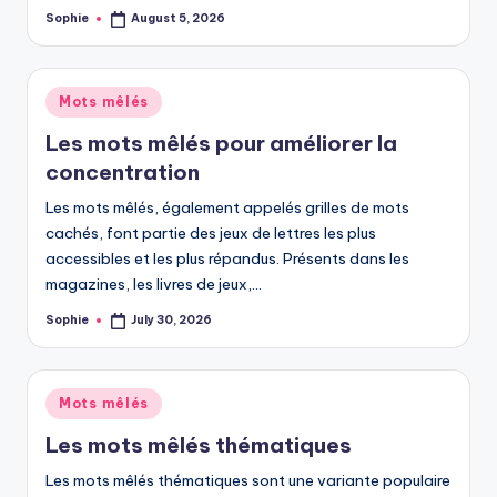
Sophie
August 5, 2026
Posted
by
Posted
Mots mêlés
in
Les mots mêlés pour améliorer la
concentration
Les mots mêlés, également appelés grilles de mots
cachés, font partie des jeux de lettres les plus
accessibles et les plus répandus. Présents dans les
magazines, les livres de jeux,…
Sophie
July 30, 2026
Posted
by
Posted
Mots mêlés
in
Les mots mêlés thématiques
Les mots mêlés thématiques sont une variante populaire