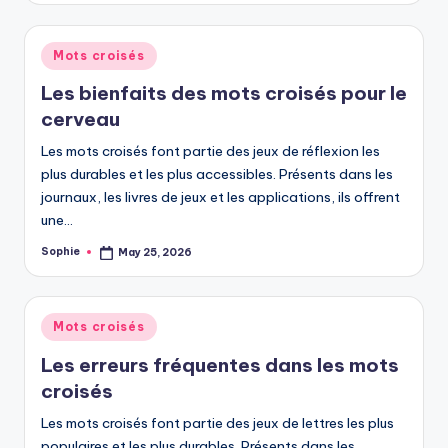
Posted
Mots croisés
in
Les bienfaits des mots croisés pour le
cerveau
Les mots croisés font partie des jeux de réflexion les
plus durables et les plus accessibles. Présents dans les
journaux, les livres de jeux et les applications, ils offrent
une…
Sophie
May 25, 2026
Posted
by
Posted
Mots croisés
in
Les erreurs fréquentes dans les mots
croisés
Les mots croisés font partie des jeux de lettres les plus
populaires et les plus durables. Présents dans les