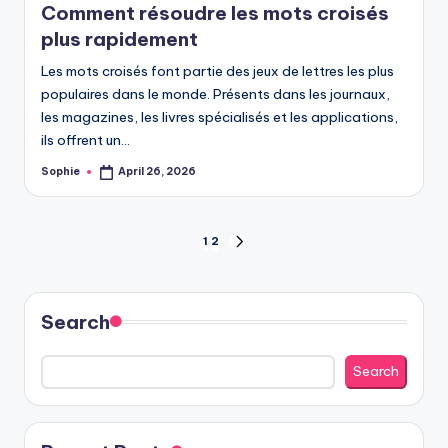
Comment résoudre les mots croisés
plus rapidement
Les mots croisés font partie des jeux de lettres les plus
populaires dans le monde. Présents dans les journaux,
les magazines, les livres spécialisés et les applications,
ils offrent un…
Sophie
April 26, 2026
Posted
by
Posts
1
2
NEXT
PAGE
pagination
Search
Search