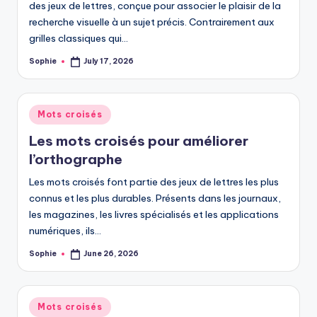
des jeux de lettres, conçue pour associer le plaisir de la
recherche visuelle à un sujet précis. Contrairement aux
grilles classiques qui…
Sophie
July 17, 2026
Posted
by
Posted
Mots croisés
in
Les mots croisés pour améliorer
l’orthographe
Les mots croisés font partie des jeux de lettres les plus
connus et les plus durables. Présents dans les journaux,
les magazines, les livres spécialisés et les applications
numériques, ils…
Sophie
June 26, 2026
Posted
by
Posted
Mots croisés