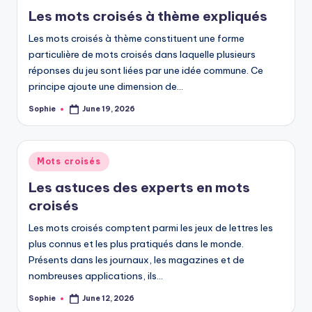
in
Les mots croisés à thème expliqués
Les mots croisés à thème constituent une forme
particulière de mots croisés dans laquelle plusieurs
réponses du jeu sont liées par une idée commune. Ce
principe ajoute une dimension de…
Sophie
June 19, 2026
Posted
by
Posted
Mots croisés
in
Les astuces des experts en mots
croisés
Les mots croisés comptent parmi les jeux de lettres les
plus connus et les plus pratiqués dans le monde.
Présents dans les journaux, les magazines et de
nombreuses applications, ils…
Sophie
June 12, 2026
Posted
by