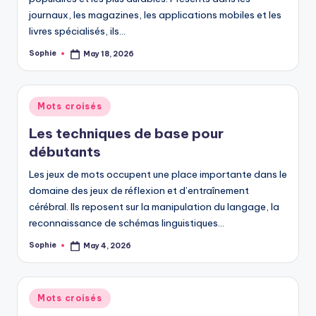
journaux, les magazines, les applications mobiles et les
livres spécialisés, ils…
Sophie
May 18, 2026
Posted
by
Posted
Mots croisés
in
Les techniques de base pour
débutants
Les jeux de mots occupent une place importante dans le
domaine des jeux de réflexion et d’entraînement
cérébral. Ils reposent sur la manipulation du langage, la
reconnaissance de schémas linguistiques…
Sophie
May 4, 2026
Posted
by
Posted
Mots croisés
in