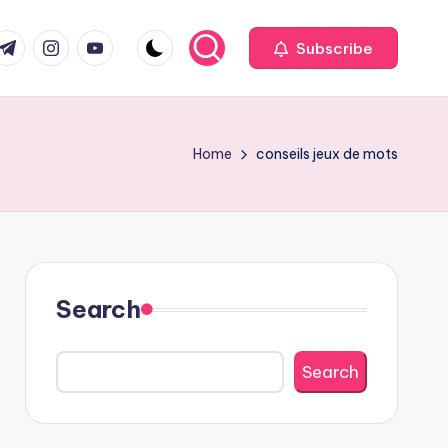
com
r.com
.me
instagram.com
youtube.com
Subscribe
Home
conseils jeux de mots
Search
Search