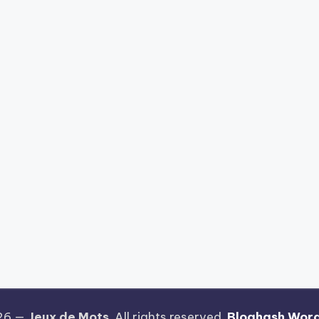
026 —
Jeux de Mots
. All rights reserved.
Bloghash Wor